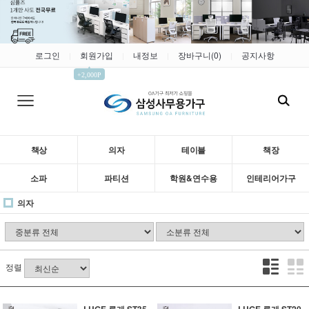
로그인
회원가입
내정보
장바구니(
0
)
공지사항
|
|
|
|
▲
+2,000P
책상
의자
테이블
책장
소파
파티션
학원&연수용
인테리어가구
의자
정렬