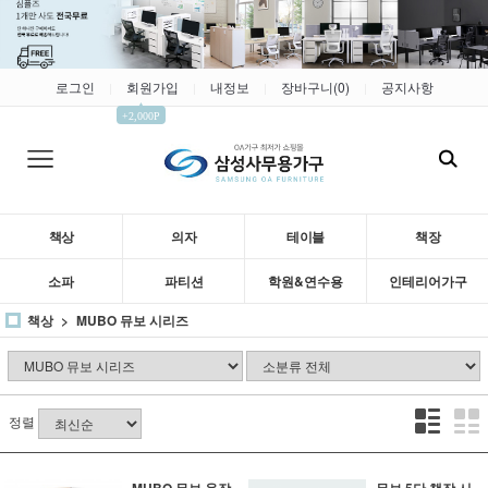
로그인
회원가입
내정보
장바구니(
0
)
공지사항
|
|
|
|
▲
+2,000P
책상
의자
테이블
책장
소파
파티션
학원&연수용
인테리어가구
책상
MUBO 뮤보 시리즈
정렬