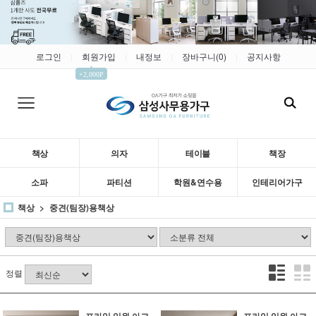
로그인
회원가입
내정보
장바구니(
0
)
공지사항
|
|
|
|
▲
+2,000P
책상
의자
테이블
책장
소파
파티션
학원&연수용
인테리어가구
책상
중견(팀장)용책상
정렬