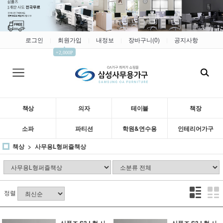
로그인
회원가입
내정보
장바구니(
0
)
공지사항
|
|
|
|
▲
+2,000P
책상
의자
테이블
책장
소파
파티션
학원&연수용
인테리어가구
책상
사무용L형퍼즐책상
정렬