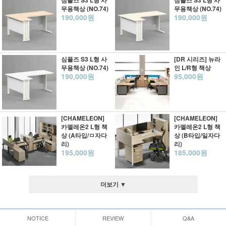
심플즈 S3 L형 사
심플즈 S3 L형 사
무용책상 (NO.74)
무용책상 (NO.74)
190,000원
190,000원
심플즈 S3 L형 사
[DR 시리즈] 뉴라
무용책상 (NO.74)
인 L/R형 책상
190,000원
95,000원
[CHAMELEON]
[CHAMELEON]
카멜레온2 L형 책
카멜레온2 L형 책
상 (A타입/ㅁ자다
상 (B타입/일자다
리)
리)
195,000원
185,000원
더보기 ▼
NOTICE
REVIEW
Q&A