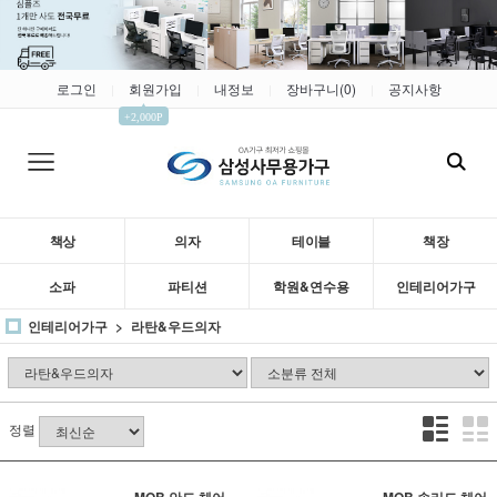
로그인
회원가입
내정보
장바구니(
0
)
공지사항
|
|
|
|
▲
+2,000P
책상
의자
테이블
책장
소파
파티션
학원&연수용
인테리어가구
인테리어가구
라탄&우드의자
정렬