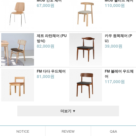
MOB 안도 체어
MOB 솔리드 체어
67,000원
110,000원
제트 라탄체어 (PU
카우 원목체어 (P
방석)
U)
82,000원
39,000원
FM 다다 우드체어
FM 블레어 우드체
81,000원
어
117,000원
더보기 ▼
NOTICE
REVIEW
Q&A