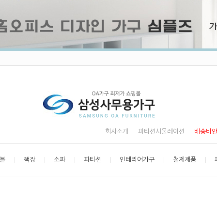
회사소개
파티션시물레이션
배송비
블
책장
소파
파티션
인테리어가구
철제제품