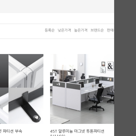
등록순
낮은가격
높은가격
브랜드순
판매순
그넷 파티션 부속
45T 알루미늄 마그넷 투톤파티션