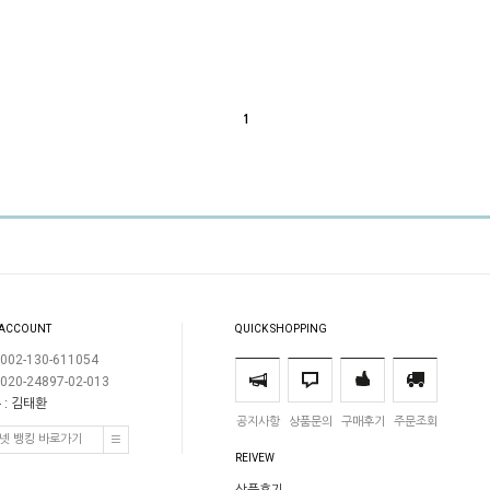
1
 ACCOUNT
QUICK SHOPPING
002-130-611054
020-24897-02-013
 : 김태환
공지사항
상품문의
구매후기
주문조회
넷 뱅킹 바로가기
REIVEW