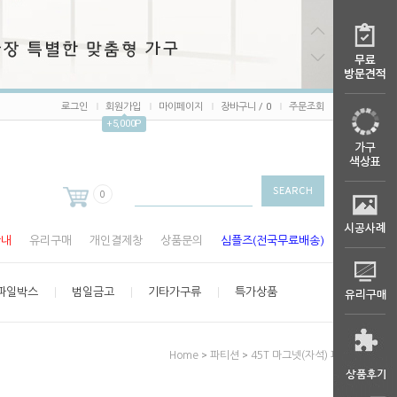
로그인
회원가입
마이페이지
장바구니 /
0
주문조회
+5,000P
0
안내
유리구매
개인결제창
상품문의
심플즈(전국무료배송)
파일박스
범일금고
기타가구류
특가상품
>
>
Home
파티션
45T 마그넷(자석) 파티션