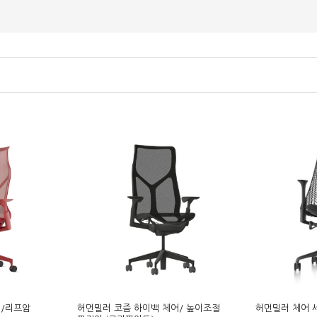
어/리프암
허먼밀러 코즘 하이백 체어/ 높이조절
허먼밀러 체어 