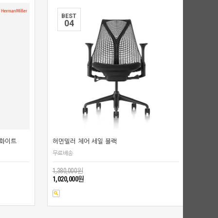
BEST
0
4
랄화이트
허먼밀러 체어 세일 블랙
무료배송
1,380,000원
1,020,000원