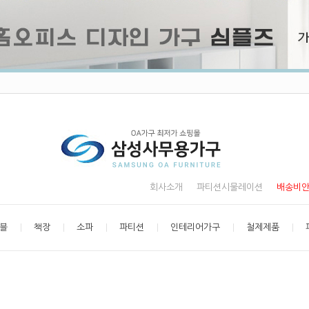
회사소개
파티션시물레이션
배송비
블
책장
소파
파티션
인테리어가구
철제제품