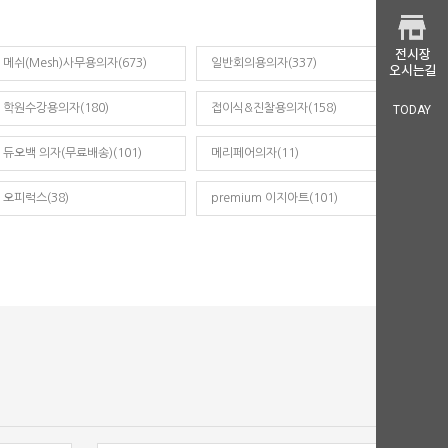
메쉬(Mesh)사무용의자(673)
일반회의용의자(337)
학원수강용의자(180)
접이식&진찰용의자(158)
TODAY
듀오백 의자(무료배송)(101)
메리페어의자(11)
오피럭스(38)
premium 이지아트(101)