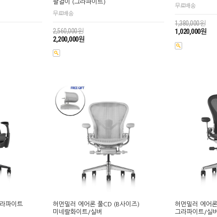
팔걸이 (그라파이트)
무료배송
무료배송
1,380,000원
2,560,000원
1,020,000원
2,200,000원
그라파이트
허먼밀러 에어론 
허먼밀러 에어론 풀CD (B사이즈)
그라파이트/실
미네랄화이트/실버