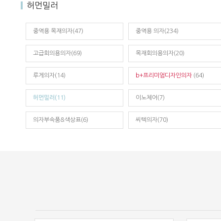
허먼밀러
중역용 목재의자(47)
중역용 의자(234)
고급회의용의자(69)
목재회의용의자(20)
루게의자(14)
b+프리미엄디자인의자
(64)
허먼밀러(11)
이노체어(7)
의자부속품&색상표(6)
씨텍의자(70)