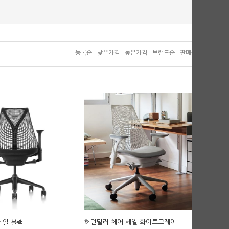
등록순
낮은가격
높은가격
브랜드순
판매순
허먼밀러 체어 세일 화이트그레이
세일 블랙