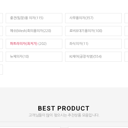
중견(팀장)용 의자(115)
사무용의자(357)
메쉬(Mesh)회의용의자(228)
로비&대기용의자(108)
파트라의자(최저가)
(202)
좌식의자(11)
뉴체의자(18)
KI체어(공장직영)(554)
BEST PRODUCT
고객님들이 많이 찾으시는 추천상품 모음입니다.