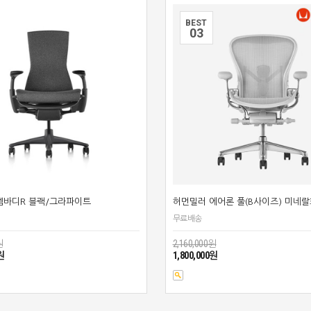
BEST
0
3
엠바디R 블랙/그라파이트
허먼밀러 에어론 풀(B사이즈) 미네
무료배송
원
2,160,000원
원
1,800,000원