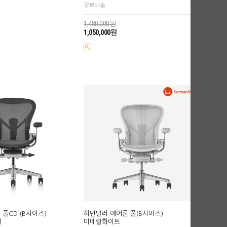
무료배송
1,480,000원
1,050,000원
풀CD (B사이즈)
허먼밀러 에어론 풀(B사이즈)
버
미네랄화이트