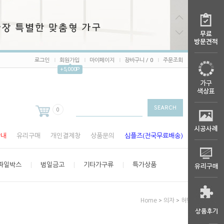
로그인
회원가입
마이페이지
장바구니 /
0
주문조회
+5,000P
0
안내
유리구매
개인결제창
상품문의
심플즈(전국무료배송)
파일박스
범일금고
기타가구류
특가상품
>
>
Home
의자
허먼밀러