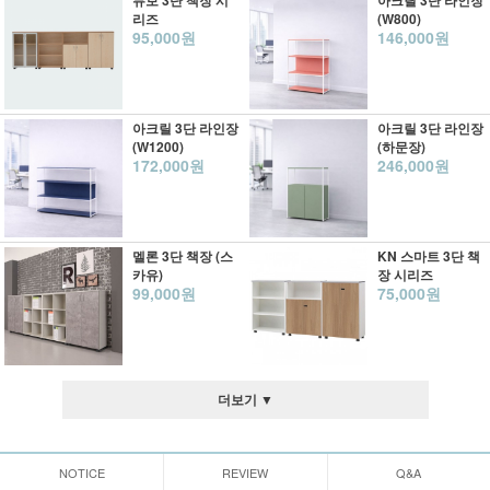
뮤보 3단 책장 시
아크릴 3단 라인장
리즈
(W800)
95,000원
146,000원
아크릴 3단 라인장
아크릴 3단 라인장
(W1200)
(하문장)
172,000원
246,000원
멜론 3단 책장 (스
KN 스마트 3단 책
카유)
장 시리즈
99,000원
75,000원
더보기 ▼
NOTICE
REVIEW
Q&A