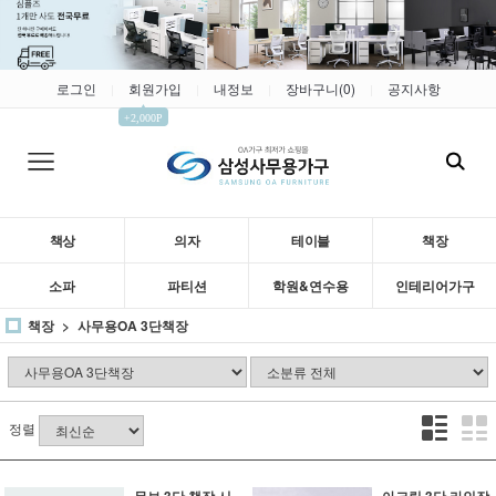
로그인
회원가입
내정보
장바구니(
0
)
공지사항
|
|
|
|
▲
+2,000P
책상
의자
테이블
책장
소파
파티션
학원&연수용
인테리어가구
책장
사무용OA 3단책장
정렬