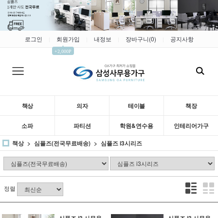
로그인
회원가입
내정보
장바구니(
0
)
공지사항
|
|
|
|
▲
+2,000P
책상
의자
테이블
책장
소파
파티션
학원&연수용
인테리어가구
책상
심플즈(전국무료배송)
심플즈 i3시리즈
정렬