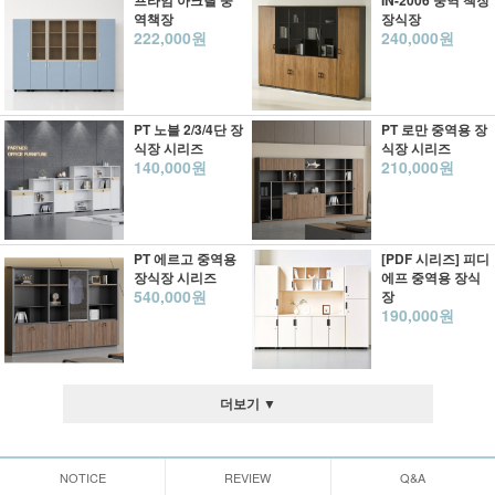
프라임 아크릴 중
IN-2006 중역 책장
역책장
장식장
222,000원
240,000원
PT 노블 2/3/4단 장
PT 로만 중역용 장
식장 시리즈
식장 시리즈
140,000원
210,000원
PT 에르고 중역용
[PDF 시리즈] 피디
장식장 시리즈
에프 중역용 장식
540,000원
장
190,000원
더보기 ▼
NOTICE
REVIEW
Q&A