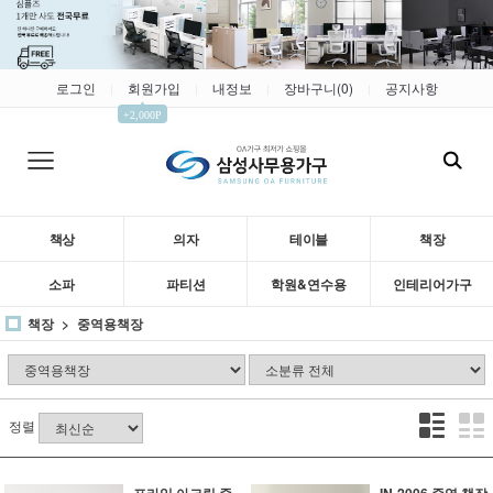
로그인
회원가입
내정보
장바구니(
0
)
공지사항
|
|
|
|
▲
+2,000P
책상
의자
테이블
책장
소파
파티션
학원&연수용
인테리어가구
책장
중역용책장
정렬