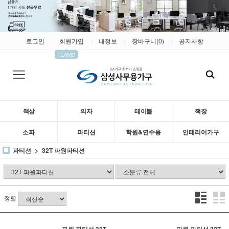
로그인
회원가입
내정보
장바구니(
0
)
공지사항
|
|
|
|
▲
+2,000P
책상
의자
테이블
책장
소파
파티션
학원&연수용
인테리어가구
파티션
32T 파원파티션
정렬