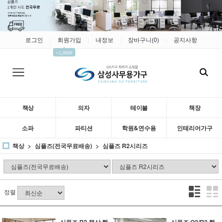
로그인
회원가입
내정보
장바구니(
0
)
공지사항
|
|
|
|
▲
+2,000P
책상
의자
테이블
책장
소파
파티션
학원&연수용
인테리어가구
책상
심플즈(전국무료배송)
심플즈 R2시리즈
정렬