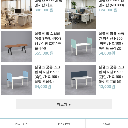
심플즈 R2 책상 행
심플즈 O2/R2 행
잉서랍 세트
잉서랍 (NO.398)
308,000원
124,000원
심플즈 빅 회의테
심플즈 공용 스크
이블 S타입 (NO.3
린 파티션 H600
91 / 상판 23T / 주
(측면 / NO.109 /
문제작)
화이트 프레임)
555,000원
54,000원
심플즈 공용 스크
심플즈 공용 스크
린 파티션 H600
린 파티션 H600
(측면 / NO.109 /
(전면 / NO.109 /
블랙 프레임)
화이트 프레임)
54,000원
42,000원
더보기 ▼
NOTICE
REVIEW
Q&A