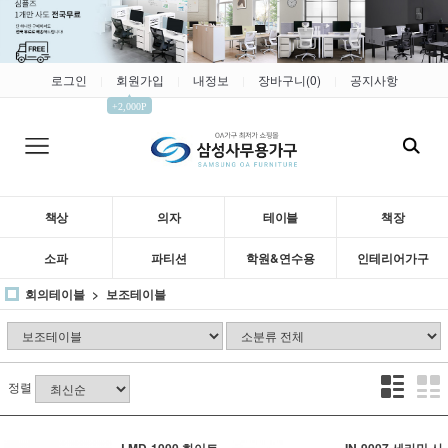
로그인
회원가입
내정보
장바구니(
0
)
공지사항
|
|
|
|
▲
+2,000P
책상
의자
테이블
책장
소파
파티션
학원&연수용
인테리어가구
회의테이블
보조테이블
정렬