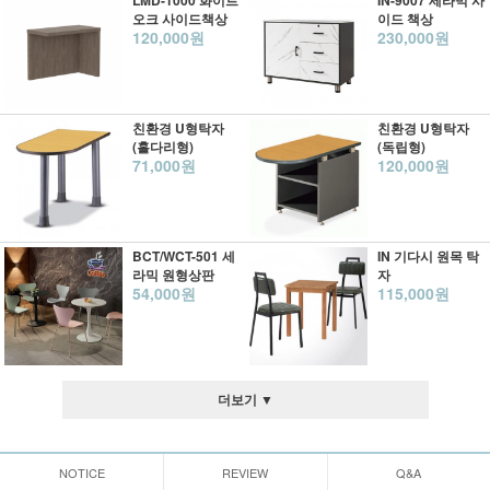
LMD-1000 화이트
IN-9007 세라믹 사
오크 사이드책상
이드 책상
120,000원
230,000원
친환경 U형탁자
친환경 U형탁자
(홀다리형)
(독립형)
71,000원
120,000원
BCT/WCT-501 세
IN 기다시 원목 탁
라믹 원형상판
자
54,000원
115,000원
더보기 ▼
NOTICE
REVIEW
Q&A