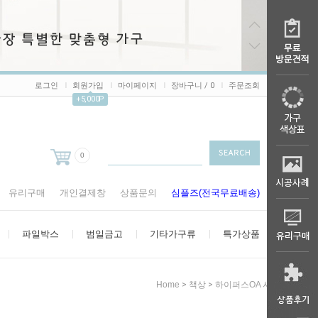
로그인
회원가입
마이페이지
장바구니 /
0
주문조회
+5,000P
0
유리구매
개인결제창
상품문의
심플즈(전국무료배송)
파일박스
범일금고
기타가구류
특가상품
>
>
Home
책상
하이퍼스OA 시리즈