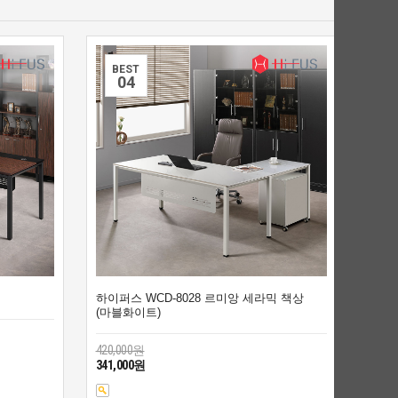
BEST
0
4
하이퍼스 WCD-8028 르미앙 세라믹 책상
(마블화이트)
420,000원
341,000원