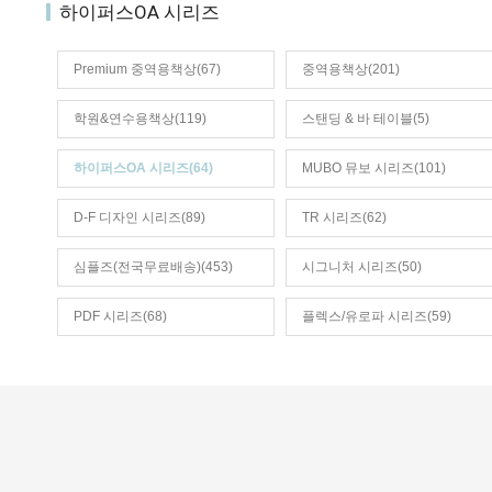
하이퍼스OA 시리즈
Premium 중역용책상(67)
중역용책상(201)
학원&연수용책상(119)
스탠딩 & 바 테이블(5)
하이퍼스OA 시리즈(64)
MUBO 뮤보 시리즈(101)
D-F 디자인 시리즈(89)
TR 시리즈(62)
심플즈(전국무료배송)(453)
시그니처 시리즈(50)
PDF 시리즈(68)
플렉스/유로파 시리즈(59)