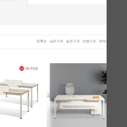
등록순
낮은가격
높은가격
브랜드순
판매순