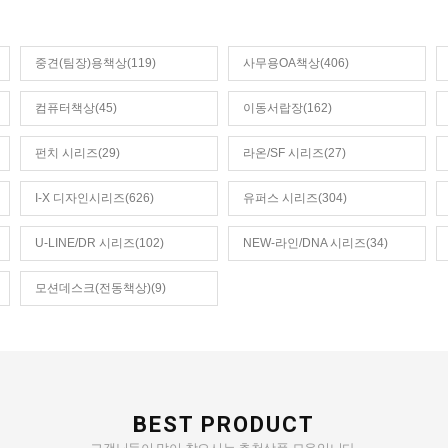
중견(팀장)용책상(119)
사무용OA책상(406)
컴퓨터책상(45)
이동서랍장(162)
펀치 시리즈(29)
라온/SF 시리즈(27)
I-X 디자인시리즈(626)
유퍼스 시리즈(304)
U-LINE/DR 시리즈(102)
NEW-라인/DNA 시리즈(34)
모션데스크(전동책상)(9)
BEST PRODUCT