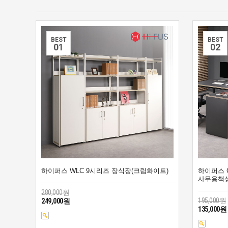
BEST
BEST
0
1
0
2
하이퍼스 WLC 9시리즈 장식장(크림화이트)
하이퍼스 
사무용책상
280,000원
195,000원
249,000원
135,000원