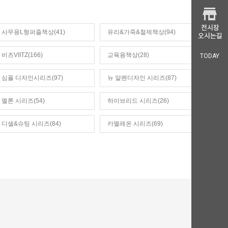
사무용L형퍼즐책상(41)
유리&가죽&철제책상(94)
비츠VIITZ(166)
교육용책상(28)
TODAY
심플 디자인시리즈(97)
뉴 알펜디자인 시리즈(87)
멜론 시리즈(54)
하이브리드 시리즈(26)
디셀&슈팅 시리즈(84)
카멜레온 시리즈(69)