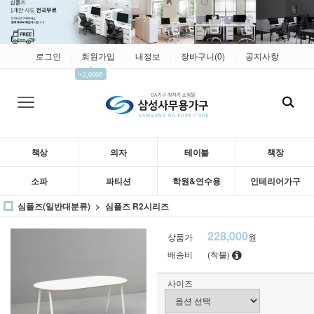
로그인
회원가입
내정보
장바구니(
0
)
공지사항
|
|
|
|
▲
+2,000P
책상
의자
테이블
책장
소파
파티션
학원&연수용
인테리어가구
심플즈(일반대분류)
심플즈 R2시리즈
228,000
상품가
원
배송비
(착불)
사이즈