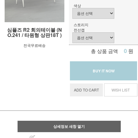
색상
스토리지
심플즈 R2 회의테이블 (N
전선캡
O.241 / 타원형 상판18T )
전국무료배송
0
원
총 상품 금액
BUY IT NOW
ADD TO CART
WISH LIST
상세정보 새창 열기