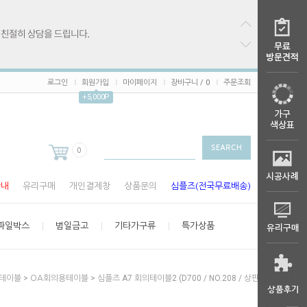
로그인
회원가입
마이페이지
장바구니 /
0
주문조회
+5,000P
0
안내
유리구매
개인결제창
상품문의
심플즈(전국무료배송)
파일박스
범일금고
기타가구류
특가상품
>
> 심플즈 A7 회의테이블2 (D700 / NO.208 / 상판 18T)
테이블
OA회의용테이블