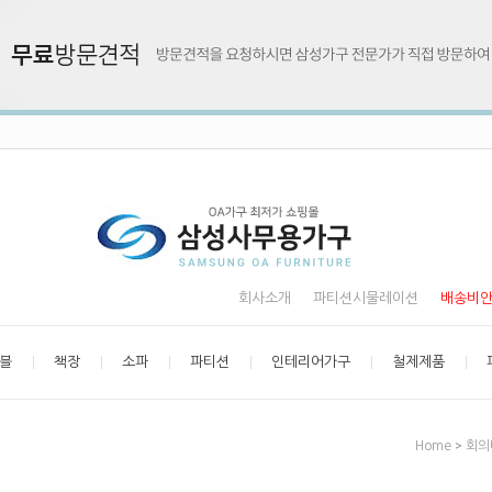
회사소개
파티션시물레이션
배송비
블
책장
소파
파티션
인테리어가구
철제제품
>
Home
회의