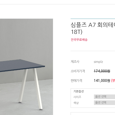
심플즈 A7 회의테이블
18T)
전국무료배송
제조사
simplz
소비자가격
174,000원
판매가격
141,000원
(
기본옵션
사이즈
색상