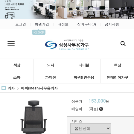
로그인
회원가입
내정보
장바구니(
0
)
공지사항
|
|
|
|
▲
+2,000P
책상
의자
테이블
책장
소파
파티션
학원&연수용
인테리어가구
의자
메쉬(Mesh)사무용의자
153,000
상품가
원
배송비
(착불)
사이즈