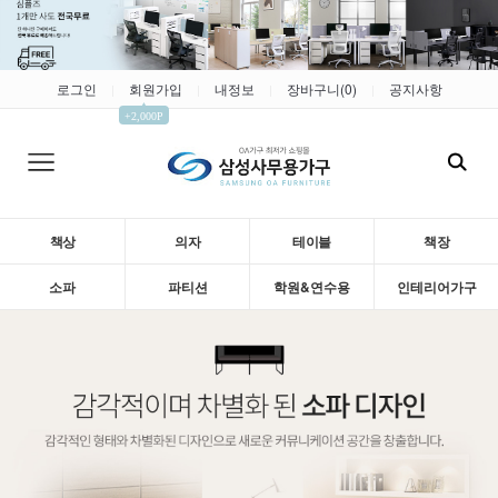
로그인
회원가입
내정보
장바구니(
0
)
공지사항
|
|
|
|
▲
+2,000P
책상
의자
테이블
책장
소파
파티션
학원&연수용
인테리어가구