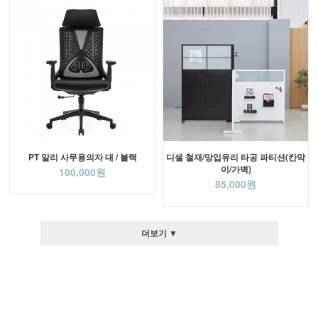
PT 알리 사무용의자 대 / 블랙
디셀 철재/망입유리 타공 파티션(칸막
이/가벽)
100,000원
85,000원
더보기 ▼