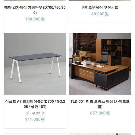
메타 일자책상 가림판무 (D700/750/80
FM 로우체어 쿠션시트
0)
49,000원
100,000원
심플즈 A7 회의테이블2 (D700 / NO.2
TLD-001 티크 오빅스 책상 (사이드포
08 / 상판 18T)
함)
857,000원
전국무료배송
141,000원