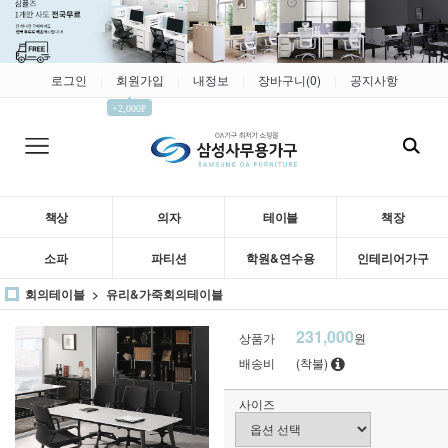
로그인
회원가입
내정보
장바구니(
0
)
공지사항
|
|
|
|
▲
+2,000P
책상
의자
테이블
책장
소파
파티션
학원&연수용
인테리어가구
회의테이블
유리&가죽회의테이블
231,000
상품가
원
배송비
(착불)
사이즈