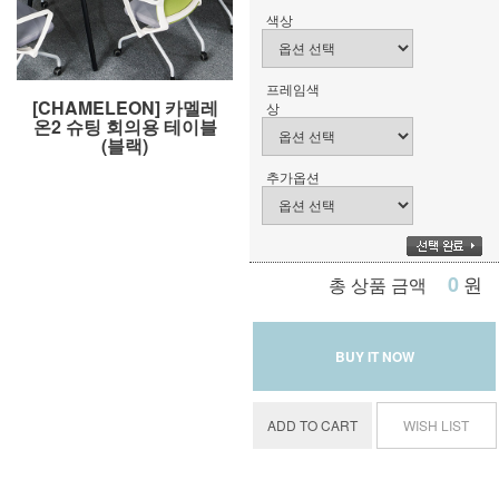
색상
프레임색
[CHAMELEON] 카멜레
상
온2 슈팅 회의용 테이블
(블랙)
추가옵션
0
원
총 상품 금액
BUY IT NOW
ADD TO CART
WISH LIST