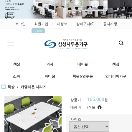
로그인
회원가입
내정보
장바구니(
0
)
공지사항
|
|
|
|
▲
+2,000P
책상
의자
테이블
책장
소파
파티션
학원&연수용
인테리어가구
책상
카멜레온 시리즈
155,000
상품가
원
배송비
(착불)
사이즈