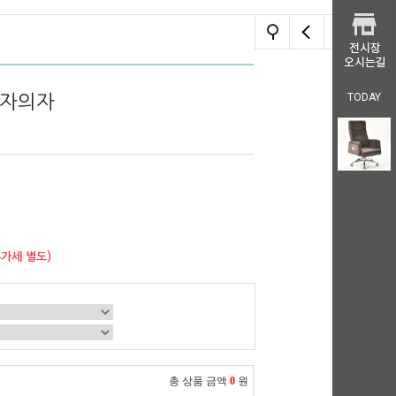
TODAY
레자의자
부가세 별도)
총 상품 금액
0
원