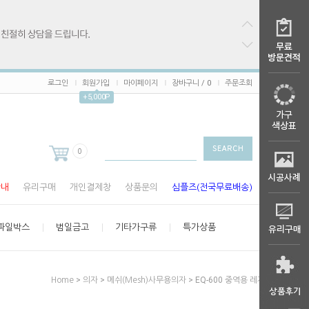
로그인
회원가입
마이페이지
장바구니 /
0
주문조회
+5,000P
0
안내
유리구매
개인결제창
상품문의
심플즈(전국무료배송)
파일박스
범일금고
기타가구류
특가상품
>
>
> EQ-600 중역용 레자의자
Home
의자
메쉬(Mesh)사무용의자