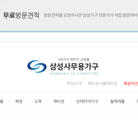
회사소개
파티션시물레이션
배송비
블
책장
소파
파티션
인테리어가구
철제제품