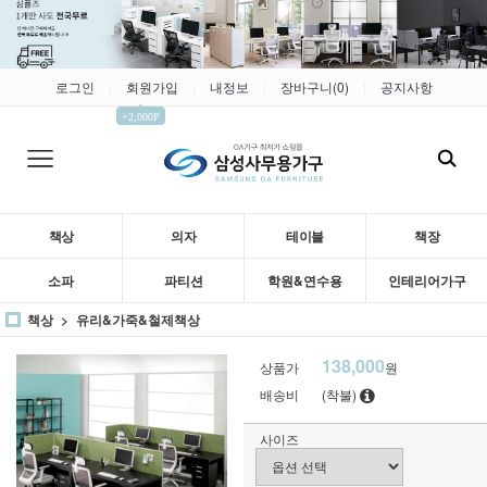
로그인
회원가입
내정보
장바구니(
0
)
공지사항
|
|
|
|
▲
+2,000P
책상
의자
테이블
책장
소파
파티션
학원&연수용
인테리어가구
책상
유리&가죽&철제책상
138,000
상품가
원
배송비
(착불)
사이즈