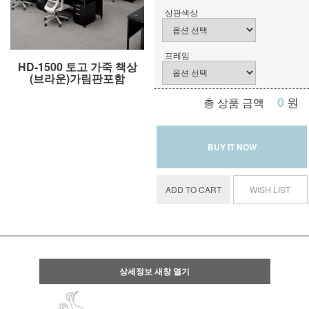
상판색상
프레임
HD-1500 토고 가죽 책상
(브라운)가림판포함
0
원
총 상품 금액
BUY IT NOW
ADD TO CART
WISH LIST
상세정보 새창 열기