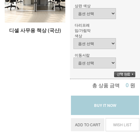
상판 색상
다리프레
디셀 사무용 책상 (국산)
임/가림막
색상
이동서랍
0
원
총 상품 금액
BUY IT NOW
ADD TO CART
WISH LIST