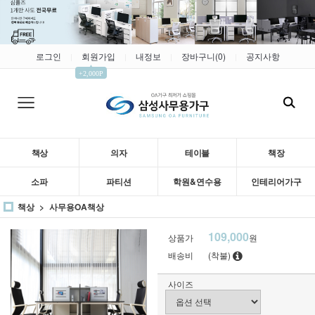
로그인
회원가입
내정보
장바구니(
0
)
공지사항
|
|
|
|
▲
+2,000P
책상
의자
테이블
책장
소파
파티션
학원&연수용
인테리어가구
책상
사무용OA책상
109,000
상품가
원
배송비
(착불)
사이즈