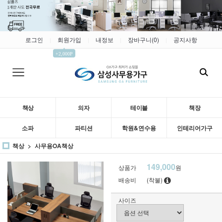
로그인
회원가입
내정보
장바구니(
0
)
공지사항
|
|
|
|
▲
+2,000P
책상
의자
테이블
책장
소파
파티션
학원&연수용
인테리어가구
책상
사무용OA책상
149,000
상품가
원
배송비
(착불)
사이즈