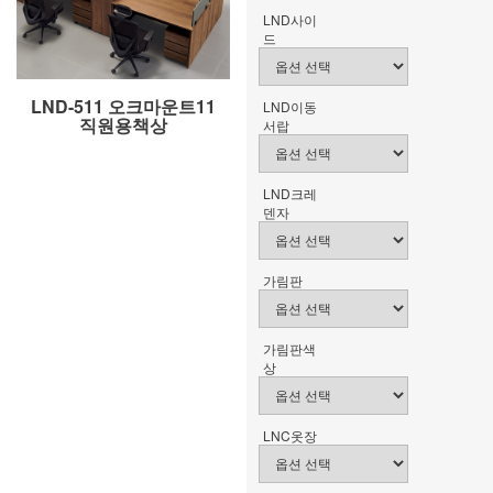
LND사이
드
LND-511 오크마운트11
LND이동
직원용책상
서랍
LND크레
덴자
가림판
가림판색
상
LNC옷장