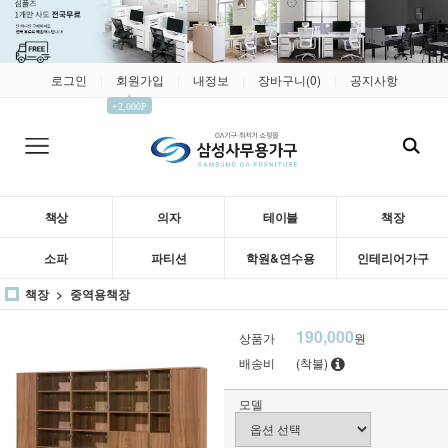
로그인
회원가입
내정보
장바구니(
0
)
공지사항
|
|
|
|
▲
+2,000P
책상
의자
테이블
책장
소파
파티션
학원&연수용
인테리어가구
책장
중역용책장
190,000
상품가
원
배송비
(착불)
모델