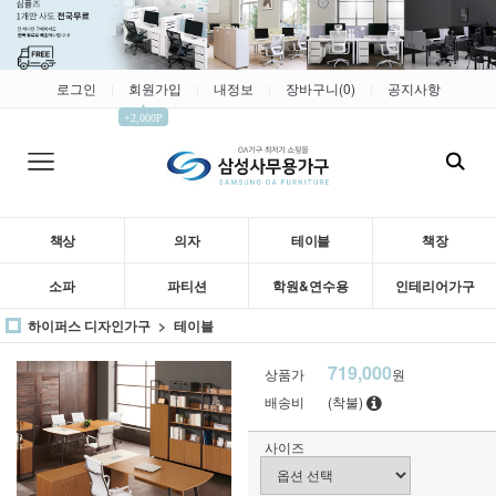
로그인
회원가입
내정보
장바구니(
0
)
공지사항
|
|
|
|
▲
+2,000P
책상
의자
테이블
책장
소파
파티션
학원&연수용
인테리어가구
하이퍼스 디자인가구
테이블
719,000
상품가
원
배송비
(착불)
사이즈