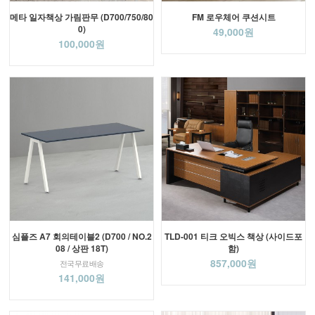
메타 일자책상 가림판무 (D700/750/80
FM 로우체어 쿠션시트
0)
49,000원
100,000원
심플즈 A7 회의테이블2 (D700 / NO.2
TLD-001 티크 오빅스 책상 (사이드포
08 / 상판 18T)
함)
857,000원
전국무료배송
141,000원