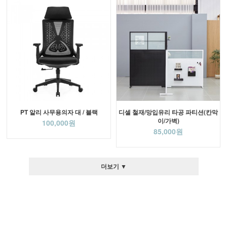
PT 알리 사무용의자 대 / 블랙
디셀 철재/망입유리 타공 파티션(칸막
이/가벽)
100,000원
85,000원
더보기 ▼