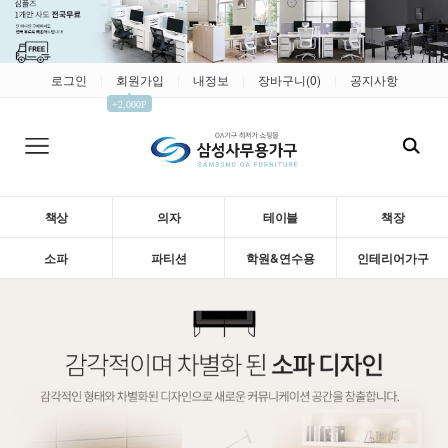
로그인
회원가입
내정보
장바구니(
0
)
공지사항
|
|
|
|
▲
+2,000P
책상
의자
테이블
책장
소파
파티션
학원&연수용
인테리어가구