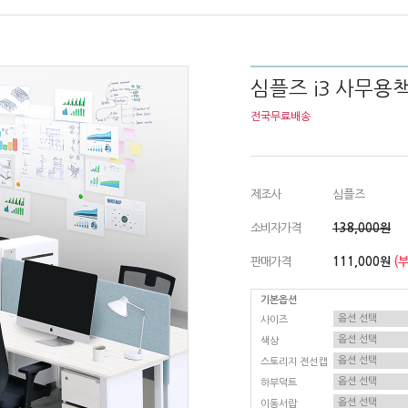
심플즈 i3 사무용책상
전국무료배송
제조사
심플즈
소비자가격
138,000원
판매가격
111,000원
(
기본옵션
사이즈
색상
스토리지 전선캡
하부덕트
이동서랍