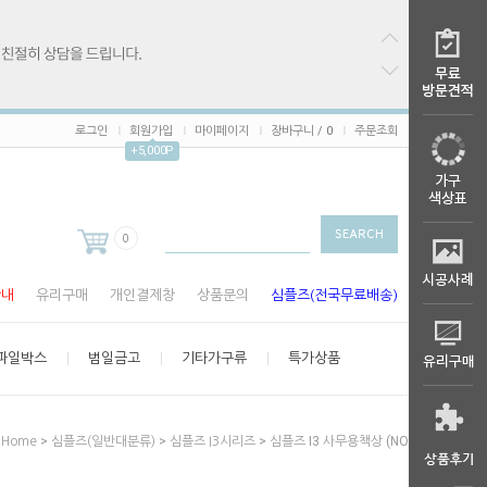
로그인
회원가입
마이페이지
장바구니 /
0
주문조회
+5,000P
0
안내
유리구매
개인결제창
상품문의
심플즈(전국무료배송)
파일박스
범일금고
기타가구류
특가상품
>
>
> 심플즈 I3 사무용책상 (NO.27-1)
Home
심플즈(일반대분류)
심플즈 I3시리즈