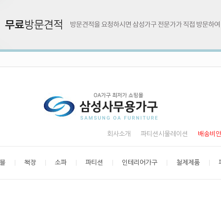
회사소개
파티션시물레이션
배송비
블
책장
소파
파티션
인테리어가구
철제제품