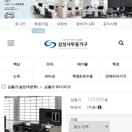
로그인
회원가입
내정보
장바구니(
0
)
공지사항
|
|
|
|
▲
+2,000P
책상
의자
테이블
책장
소파
파티션
학원&연수용
인테리어가구
심플즈(일반대분류)
심플즈 S3시리즈
135,000
상품가
원
배송비
(착불)
모델