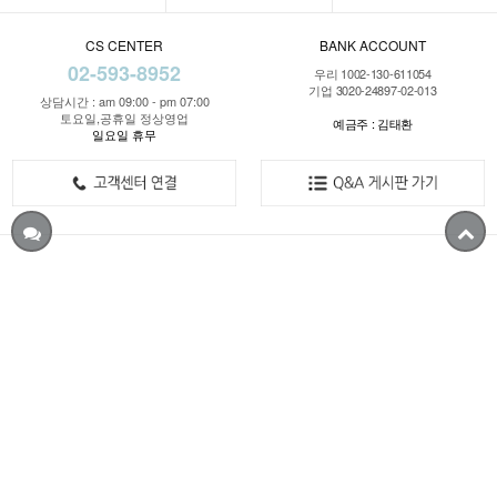
CS CENTER
BANK ACCOUNT
02-593-8952
우리 1002-130-611054
기업 3020-24897-02-013
상담시간 : am 09:00 - pm 07:00
토요일,공휴일 정상영업
예금주 : 김태환
일요일 휴무
COMPANY : 삼성OA퍼니쳐 / OWNER : 김태환
ADDRESS : 서울시 서초구 방배동 782-1 1층~B1층(동작대로 194)
E-mail : tyty3737@naver.com
CS CENTER : 02-593-8952
개인정보관리책임자 : 김진희
사업자등록번호 : 114-07-89996
통신판매업신고 : 서울서초-1724호
Copyright © ssgagumall All rights reserved.
designed by
m
orenvy.com