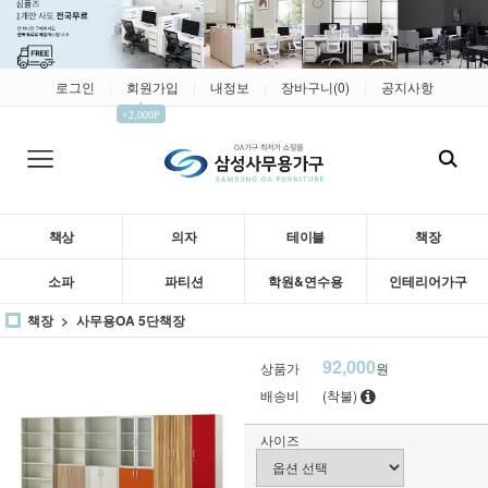
로그인
회원가입
내정보
장바구니(
0
)
공지사항
|
|
|
|
▲
+2,000P
책상
의자
테이블
책장
소파
파티션
학원&연수용
인테리어가구
책장
사무용OA 5단책장
92,000
상품가
원
배송비
(착불)
사이즈