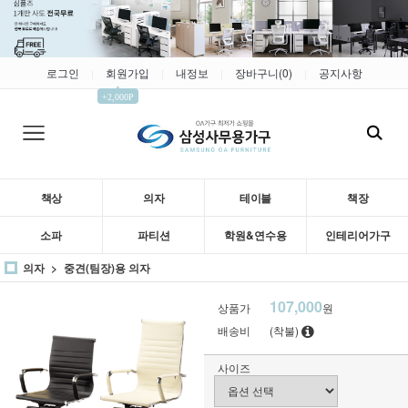
로그인
회원가입
내정보
장바구니(
0
)
공지사항
|
|
|
|
▲
+2,000P
책상
의자
테이블
책장
소파
파티션
학원&연수용
인테리어가구
의자
중견(팀장)용 의자
107,000
상품가
원
배송비
(착불)
사이즈