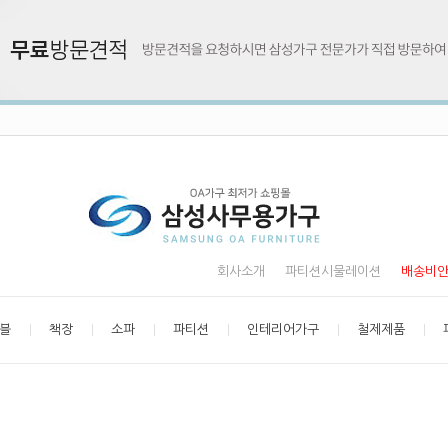
회사소개
파티션시물레이션
배송비
블
책장
소파
파티션
인테리어가구
철제제품