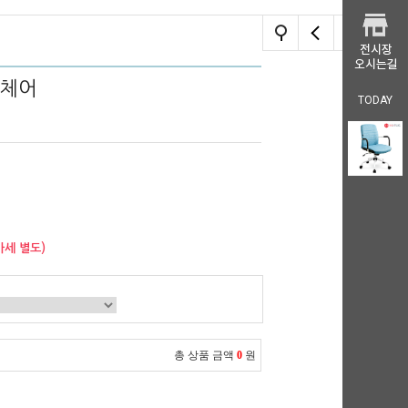
 체어
TODAY
가세 별도)
총 상품 금액
0
원