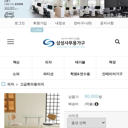
로그인
회원가입
내정보
장바구니(
0
)
공지사항
|
|
|
|
▲
+2,000P
책상
의자
테이블
책장
소파
파티션
학원&연수용
인테리어가구
의자
고급회의용의자
90,000
상품가
원
배송비
(착불)
사이즈