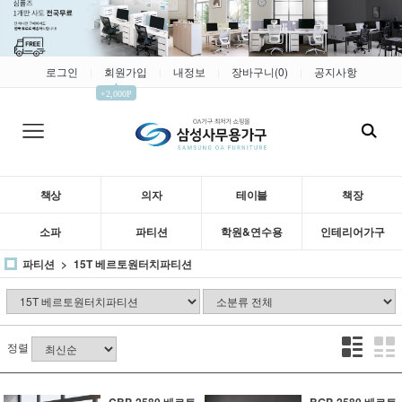
로그인
회원가입
내정보
장바구니(
0
)
공지사항
|
|
|
|
▲
+2,000P
책상
의자
테이블
책장
소파
파티션
학원&연수용
인테리어가구
파티션
15T 베르토원터치파티션
정렬